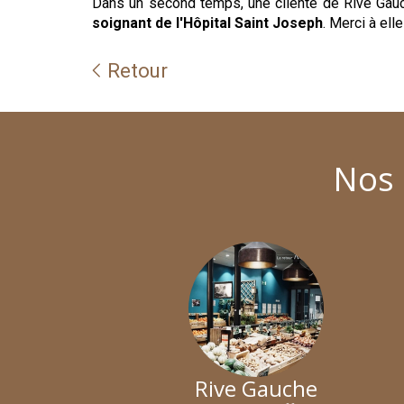
Dans un second temps, une cliente de Rive Ga
soignant de l'Hôpital Saint Joseph
. Merci à elle
Retour
Nos 
Rive Gauche