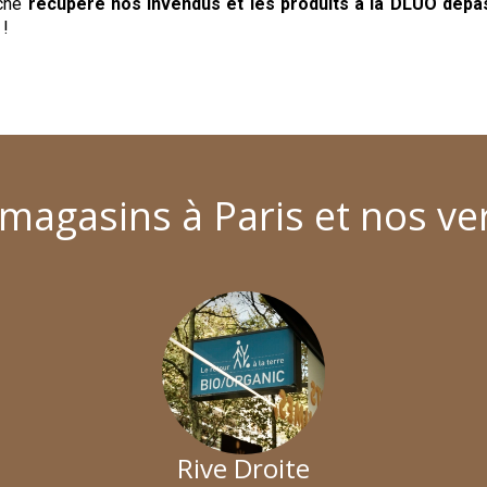
uche
récupère nos invendus et les produits à la DLUO dépas
 !
magasins à Paris et nos ve
Rive Droite