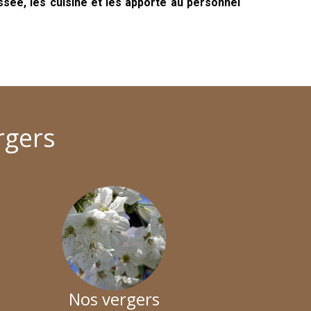
sée, les cuisine et les apporte au personnel
rgers
Nos vergers