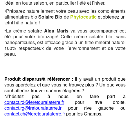
idéal en toute saison, en particulier l’été et l’hiver. 
•Préparez naturellement votre peau avec les compléments 
alimentaires bio 
Solaire Bio
 de 
Phytoceutic
et obtenez un 
teint hâlé naturel!
•La crème solaire 
Alga Maris
 va vous accompagner cet 
été pour votre bronzage! Cette crème solaire bio, sans 
nanoparticules, est efficace grâce à un filtre minéral naturel 
100% respectueux de votre l’environnement et de votre 
peau. 
Produit disparus/à référencer :
 Il y avait un produit que 
vous appréciez et que vous ne trouvez plus ? Un que vous 
souhaiteriez trouver sur nos étagères ?
N’hésitez pas à nous en faire part à 
contact.rd@leretouralaterre.fr
 pour rive droite, 
contact.rg@lretouralaterre.fr
 pour rive gauche ou 
contact.ch@leretouralaterre.fr
 pour les Champs. 