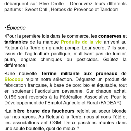
débarquent sur Rive Droite ! Découvrez leurs différents 
parfums : Sweet Chili, Herbes de Provence et Tandoori
•
Épicerie
•Pour la première fois dans le commerce, les 
conserves
 et 
tartinables
 de la marque 
Produits de la vie
 arrivent au 
Retour à la Terre en grande pompe. Leur secret ? Ils sont 
issus de l’agriculture pacifique, n’utilisant pas de fumier, 
purin, engrais chimiques ou pesticides. Goûtez la 
différence !
•Une nouvelle 
Terrine militante aux pruneaux 
de 
Biocoop
rejoint notre sélection. Dégustez un produit de 
fabrication française, à base de porc bio et équitable, tout 
en soutenant l’agriculture paysanne. Sur chaque achat, 
0,15€ sont reversés à la Fédération Associative Pour le 
Développement de l’Emploi Agricole et Rural (FADEAR)
•La 
bière brune des faucheurs 
rejoint sa soeur blonde 
sur nos rayons. Au Retour à la Terre, nous aimons l’été et 
les associations anti-OGM. Deux passions réunies dans 
une seule bouteille, quoi de mieux ?