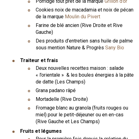
Porridge tout prêt de la marque
Grillon d’or
Cookies noix de macadamia et noix de pécan
de la marque
Moulin du Pivert
Farine de blé ancien (Rive Droite et Rive
Gauche)
Des produits d’entretien sans huile de palme
sous mention Nature & Progrès
Sany Bio
Traiteur et frais
Deux nouvelles recettes maison : salade
« l’orientale » & les boules énergies à la pâte
de datte (Les Champs)
Grana padano râpé
Mortadelle (Rive Droite)
Fromage blanc au granola (fruits rouges ou
miel) pour le petit-déjeuner ou en en-cas
(Rive Gauche et Les Champs)
Fruits et légumes
Pour la première fois depuis la création du