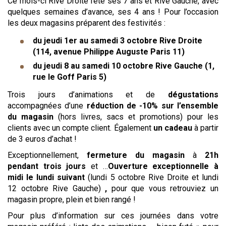
Ce mois-ci Rive Droite fête ses 7 ans et Rive Gauche, avec
quelques semaines d’avance, ses 4 ans ! Pour l’occasion
les deux magasins préparent des festivités :
du jeudi 1er au samedi 3 octobre Rive Droite
(114, avenue Philippe Auguste Paris 11)
du jeudi 8 au samedi 10 octobre Rive Gauche (1,
rue le Goff Paris 5)
Trois jours d’animations et de
dégustations
accompagnées d’une
réduction de -10% sur l’ensemble
du magasin
(hors livres, sacs et promotions) pour les
clients avec un compte client. Également
un cadeau
à partir
de 3 euros d’achat !
Exceptionnellement,
fermeture du magasin
à
21h
pendant trois jours
et …
Ouverture exceptionnelle à
midi le lundi suivant
(lundi 5 octobre Rive Droite et lundi
12 octobre Rive Gauche)
,
pour que vous retrouviez un
magasin propre, plein et bien rangé !
Pour plus d’information sur ces journées dans votre