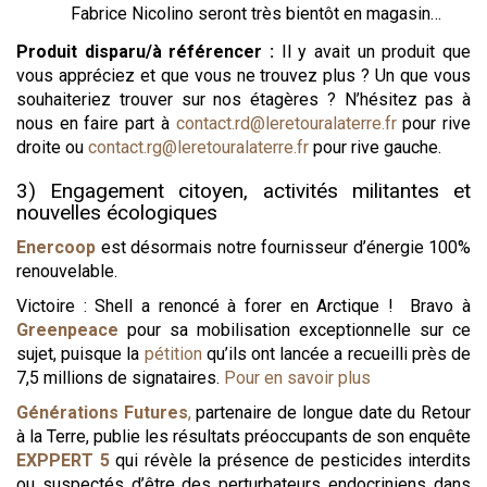
Fabrice Nicolino seront très bientôt en magasin…
Produit disparu/à référencer
:
Il y avait un produit que
vous appréciez et que vous ne trouvez plus ? Un que vous
souhaiteriez trouver sur nos étagères ? N’hésitez pas à
nous en faire part à
contact.rd@leretouralaterre.fr
pour rive
droite ou
contact.rg@leretouralaterre.fr
pour rive gauche.
3) Engagement citoyen, activités militantes et
nouvelles écologiques
Enercoop
est désormais notre fournisseur d’énergie 100%
renouvelable.
Victoire : Shell a renoncé à forer en Arctique ! Bravo à
Greenpeace
pour sa mobilisation exceptionnelle sur ce
sujet, puisque la
pétition
qu’ils ont lancée a recueilli près de
7,5 millions de signataires.
Pour en savoir plus
Générations Futures
,
partenaire de longue date du Retour
à la Terre, publie les résultats préoccupants de son enquête
EXPPERT 5
qui révèle la présence de pesticides interdits
ou suspectés d’être des perturbateurs endocriniens dans