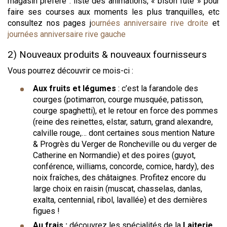
magasin préféré : liste des animations, « bison futé » pour
faire ses courses aux moments les plus tranquilles, etc
consultez nos pages j
ournées anniversaire rive droite
et
journées anniversaire rive gauche
2) Nouveaux produits & nouveaux fournisseurs
Vous pourrez découvrir ce mois-ci :
Aux fruits et légumes
: c’est la farandole des
courges (potimarron, courge musquée, patisson,
courge spaghetti), et le retour en force des pommes
(reine des reinettes, elstar, saturn, grand alexandre,
calville rouge,… dont certaines sous mention Nature
& Progrès du Verger de Roncheville ou du verger de
Catherine en Normandie) et des poires (guyot,
conférence, williams, concorde, comice, hardy), des
noix fraîches, des châtaignes. Profitez encore du
large choix en raisin (muscat, chasselas, danlas,
exalta, centennial, ribol, lavallée) et des dernières
figues !
Au frais :
découvrez les spécialités de la
Laiterie