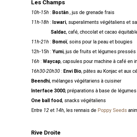
Les Champs
10h-15h
:
Bostân
, jus de grenade frais
11h-18h
:
Iswari
, superaliments végétaliens et s
Saldac
, café, chocolat et cacao équitab
11h-21h
:
Bomoï
, soins pour la peau et bougies
12h-15h :
Yumi
, jus de fruits et légumes pressés 
16h
:
Waycap
, capsules pour machine à café en in
16h30-20h30
:
Envi Bio
, pâtes au Konjac et aux c
Beendhi
, mélanges végétariens à cuisiner
Interface 3000
, préparations à base de légumes
One ball food
, snacks végétaliens
Entre
12
et
14h
, les rennais de
Poppy Seeds
anim
Rive Droite