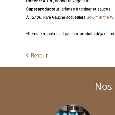
Robeart & Co.
, desserts végétaux
Superproducteur
, crèmes à tartiner et sauces
À
12h00
, Rive Gauche accueillera
Bowin' in the W
*Remise n'appliquant pas aux produits déjà en pr
Retour
Nos 