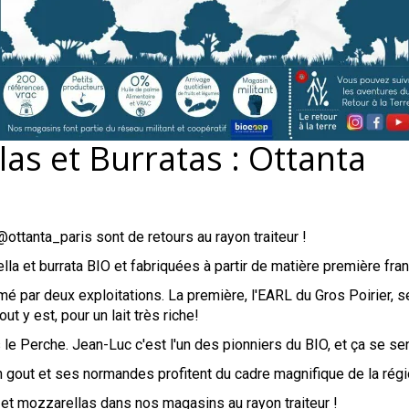
as et Burratas : Ottanta
ttanta_paris sont de retours au rayon traiteur !
la et burrata BIO et fabriquées à partir de matière première fra
rmé par deux exploitations. La première, l'EARL du Gros Poirier, s
ut y est, pour un lait très riche!
e Perche. Jean-Luc c'est l'un des pionniers du BIO, et ça se se
s bon gout et ses normandes profitent du cadre magnifique de la régi
s et mozzarellas dans nos magasins au rayon traiteur !