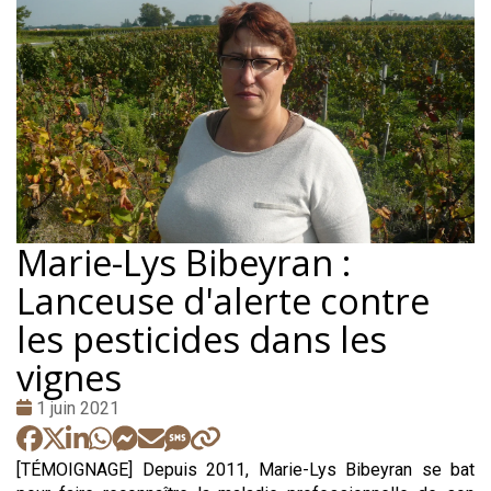
Marie-Lys Bibeyran :
Lanceuse d'alerte contre
les pesticides dans les
vignes
Date
1 juin 2021
:
[TÉMOIGNAGE] Depuis 2011, Marie-Lys Bibeyran se bat