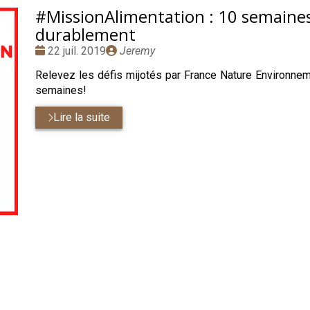
#MissionAlimentation : 10 semaine
durablement
Date
Publié
22 juil. 2019
Jeremy
:
par
Relevez les défis mijotés par France Nature Environn
semaines!
Lire la suite