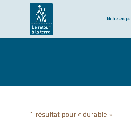
Notre enga
1 résultat pour «
durable
»