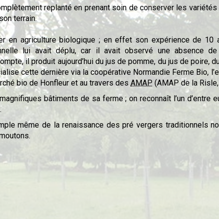
omplètement replanté en prenant soin de conserver les variétés 
son terrain.
ller en agriculture biologique ; en effet son expérience de 10 
ionnelle lui avait déplu, car il avait observé une absence
mpte, il produit aujourd’hui du jus de pomme, du jus de poire, du
cialise cette dernière via la coopérative Normandie Ferme Bio, l
ché bio de Honfleur et au travers des
AMAP
(AMAP de la Risle,
agnifiques bâtiments de sa ferme ; on reconnaît l’un d’entre eux,
.
mple même de la renaissance des pré vergers traditionnels no
 moutons.