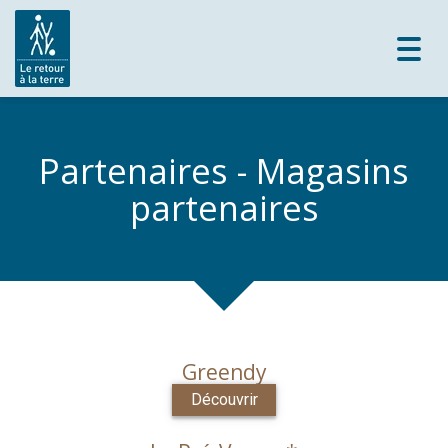
Toggl
navig
Partenaires - Magasins
partenaires
Greendy
Découvrir