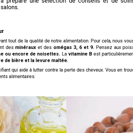
 a préparé une sélection de conseils et de soin
 salons.
ur
t tout de la qualité de notre alimentation. Pour cela, nous vou
tent des
minéraux
et des
omégas 3, 6 et 9.
Pensez aux poiss
ame ou encore de noisettes.
La
vitamine B
est particulièreme
re de bière et la levure maltée.
ifiant qui aide à lutter contre la perte des cheveux. Vous en tro
nts alimentaires.