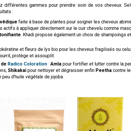
ez différentes gammes pour prendre soin de vos cheveux. Selo
ltats :
rvédique
faite à base de plantes pour soigner les cheveux abimé
pes actifs à appliquer directement sur le cuir chevelu comme ma
 tonifiante
. Khadi propose également un choix de shampoings et
okératine et fleurs de lys bio pour les cheveux fragilisés ou celu
ourrit, protège et assouplit.
s de
Radico Coloration
:
Amla
pour fortifier et lutter contre la 
ons,
Shikakai
pour nettoyer et dégraisser enfin
Peetha
contre le
 peu d'huile végétale de jojoba.