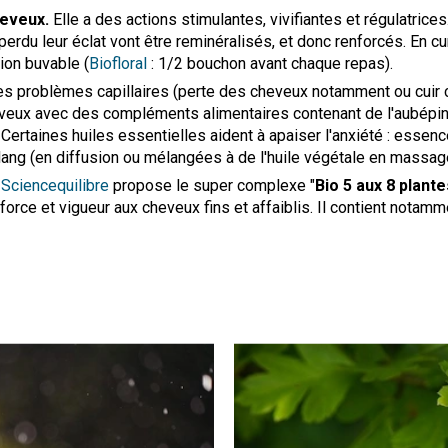
heveux.
Elle a des actions stimulantes, vivifiantes et régulatrices
perdu leur éclat vont être reminéralisés, et donc renforcés. En c
ion buvable (
Biofloral
: 1/2 bouchon avant chaque repas).
s problèmes capillaires (perte des cheveux notamment ou cuir ch
rveux avec des compléments alimentaires contenant de l'aubépin
Certaines huiles essentielles aident à apaiser l'anxiété : essenc
lang (en diffusion ou mélangées à de l'huile végétale en massage
 Sciencequilibre
propose le super complexe "
Bio 5 aux 8 plante
orce et vigueur aux cheveux fins et affaiblis. Il contient notammen