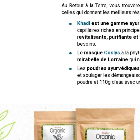
Au Retour à la Terre, vous trouver
celles qui donnent les meilleurs résu
Khadi
est une gamme ayu
capillaires riches en princi
r
evitalisante, purifiante et
besoins.
Le
masque
Coslys
à la phyt
mirabelle de Lorraine
qui n
Les
poudres ayurvédique
et soulager les démangeais
poudre et 110g d'eau avec un